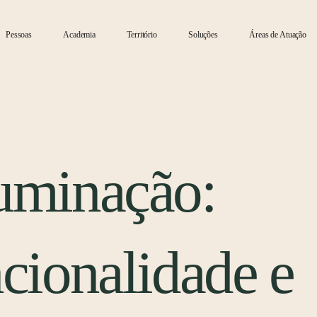
Pessoas
Academia
Território
Soluções
Áreas de Atuação
luminação:
ncionalidade e