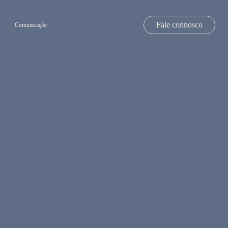
Fale connosco
Comunicação